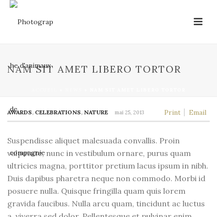
NAM SIT AMET LIBERO TORTOR
ACCUEIL
»
NEWS
»
NAM SIT AMET LIBERO TORTOR
Print
Email
AWARDS
,
CELEBRATIONS
,
NATURE
mai 25, 2013
Suspendisse aliquet malesuada convallis. Proin
vulputate, nunc in vestibulum ornare, purus quam
ultricies magna, porttitor pretium lacus ipsum in nibh.
Duis dapibus pharetra neque non commodo. Morbi id
posuere nulla. Quisque fringilla quam quis lorem
gravida faucibus. Nulla arcu quam, tincidunt ac luctus
a, viverra sed dolor. Pellentesque et pulvinar enim.