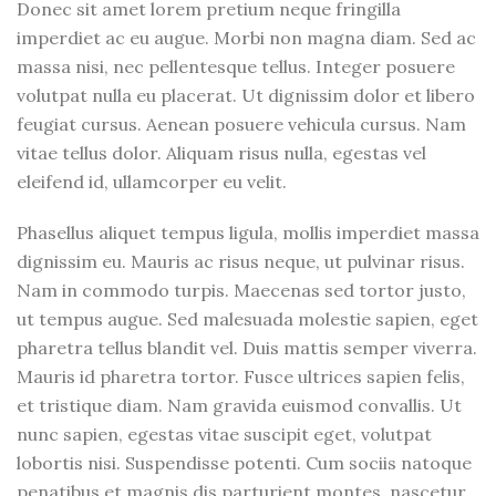
Donec sit amet lorem pretium neque fringilla
imperdiet ac eu augue. Morbi non magna diam. Sed ac
massa nisi, nec pellentesque tellus. Integer posuere
volutpat nulla eu placerat. Ut dignissim dolor et libero
feugiat cursus. Aenean posuere vehicula cursus. Nam
vitae tellus dolor. Aliquam risus nulla, egestas vel
eleifend id, ullamcorper eu velit.
Phasellus aliquet tempus ligula, mollis imperdiet massa
dignissim eu. Mauris ac risus neque, ut pulvinar risus.
Nam in commodo turpis. Maecenas sed tortor justo,
ut tempus augue. Sed malesuada molestie sapien, eget
pharetra tellus blandit vel. Duis mattis semper viverra.
Mauris id pharetra tortor. Fusce ultrices sapien felis,
et tristique diam. Nam gravida euismod convallis. Ut
nunc sapien, egestas vitae suscipit eget, volutpat
lobortis nisi. Suspendisse potenti. Cum sociis natoque
penatibus et magnis dis parturient montes, nascetur