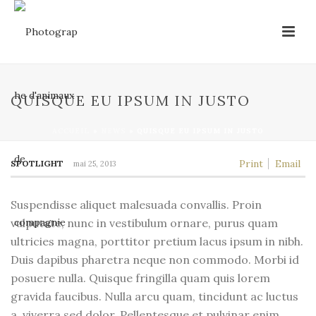
QUISQUE EU IPSUM IN JUSTO
ACCUEIL
»
NEWS
»
QUISQUE EU IPSUM IN JUSTO
Print
Email
SPOTLIGHT
mai 25, 2013
Suspendisse aliquet malesuada convallis. Proin
vulputate, nunc in vestibulum ornare, purus quam
ultricies magna, porttitor pretium lacus ipsum in nibh.
Duis dapibus pharetra neque non commodo. Morbi id
posuere nulla. Quisque fringilla quam quis lorem
gravida faucibus. Nulla arcu quam, tincidunt ac luctus
a, viverra sed dolor. Pellentesque et pulvinar enim.