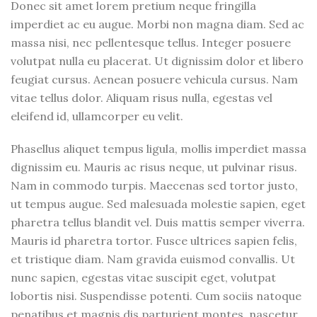
Donec sit amet lorem pretium neque fringilla
imperdiet ac eu augue. Morbi non magna diam. Sed ac
massa nisi, nec pellentesque tellus. Integer posuere
volutpat nulla eu placerat. Ut dignissim dolor et libero
feugiat cursus. Aenean posuere vehicula cursus. Nam
vitae tellus dolor. Aliquam risus nulla, egestas vel
eleifend id, ullamcorper eu velit.
Phasellus aliquet tempus ligula, mollis imperdiet massa
dignissim eu. Mauris ac risus neque, ut pulvinar risus.
Nam in commodo turpis. Maecenas sed tortor justo,
ut tempus augue. Sed malesuada molestie sapien, eget
pharetra tellus blandit vel. Duis mattis semper viverra.
Mauris id pharetra tortor. Fusce ultrices sapien felis,
et tristique diam. Nam gravida euismod convallis. Ut
nunc sapien, egestas vitae suscipit eget, volutpat
lobortis nisi. Suspendisse potenti. Cum sociis natoque
penatibus et magnis dis parturient montes, nascetur