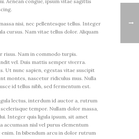
d mi. Aenean congue, ipsum vitae sagittis
scing.
ssa nisi, nec pellentesque tellus. Integer
la cursus. Nam vitae tellus dolor. Aliquam
nar risus. Nam in commodo turpis.
dit vel. Duis mattis semper viverra.
s. Ut nunc sapien, egestas vitae suscipit
ent montes, nascetur ridiculus mus. Nulla
Fusce id tellus nibh, sed fermentum est.
gula lectus, interdum id auctor a, rutrum
tus scelerisque tempor. Nullam dolor massa,
i. Integer quis ligula ipsum, sit amet
ulla accumsan nisl vel purus elementum
e enim. In bibendum arcu in dolor rutrum