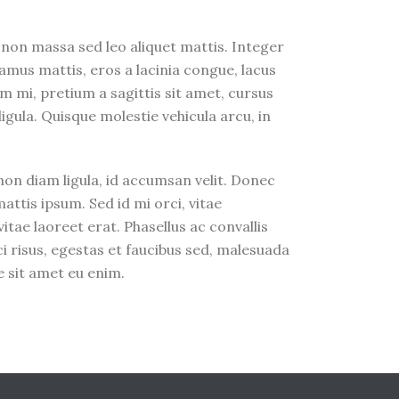
t non massa sed leo aliquet mattis. Integer
amus mattis, eros a lacinia congue, lacus
um mi, pretium a sagittis sit amet, cursus
ligula. Quisque molestie vehicula arcu, in
non diam ligula, id accumsan velit. Donec
ttis ipsum. Sed id mi orci, vitae
tae laoreet erat. Phasellus ac convallis
ci risus, egestas et faucibus sed, malesuada
 sit amet eu enim.