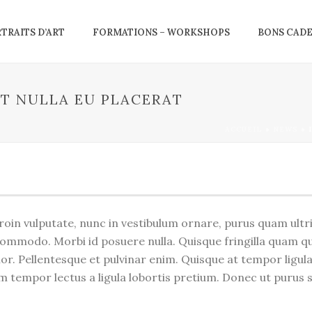
RTRAITS D’ART
FORMATIONS – WORKSHOPS
BONS CAD
T NULLA EU PLACERAT
ACCUEIL
»
NEWS
»
roin vulputate, nunc in vestibulum ornare, purus quam ult
ommodo. Morbi id posuere nulla. Quisque fringilla quam qu
olor. Pellentesque et pulvinar enim. Quisque at tempor ligu
am tempor lectus a ligula lobortis pretium. Donec ut purus