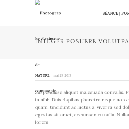
SÉANCE | PO
INTEGER POSUERE VOLUTPA
NATURE
mai 25, 2013
Suspendisse aliquet malesuada convallis. P
in nibh. Duis dapibus pharetra neque non c
quam, tincidunt ac luctus a, viverra sed d
egestas sit amet, accumsan eu nulla. Null
lorem.