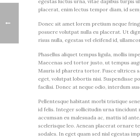
egestas luctus urna, vitae dapibus turpis ult
placerat, enim lectus tempor diam, id semp
Donec sit amet lorem pretium neque fringi
posuere volutpat nulla eu placerat. Ut dign
risus nulla, egestas vel eleifend id, ullamcor
Phasellus aliquet tempus ligula, mollis im
Maecenas sed tortor justo, ut tempus augue
Mauris id pharetra tortor. Fusce ultrices s
eget, volutpat lobortis nisi. Suspendisse 
facilisi. Donec at neque odio, interdum susc
Pellentesque habitant morbi tristique sene
id felis. Integer sollicitudin urna tincidu
accumsan eu malesuada ac, mattis id ante. 
scelerisque leo. Aenean placerat ornare te
sodales. In eget quam sed nisl egestas imp