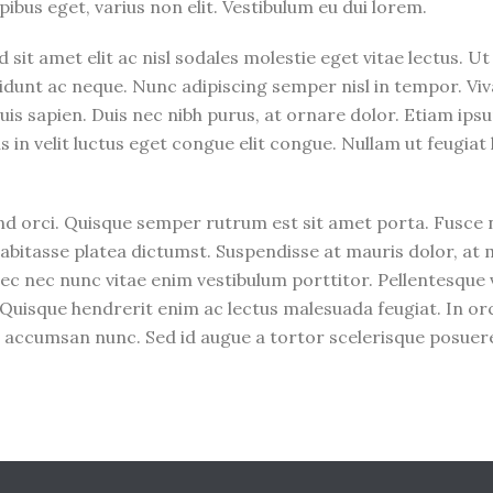
ibus eget, varius non elit. Vestibulum eu dui lorem.
 sit amet elit ac nisl sodales molestie eget vitae lectus. U
cidunt ac neque. Nunc adipiscing semper nisl in tempor. Viv
quis sapien. Duis nec nibh purus, at ornare dolor. Etiam ips
us in velit luctus eget congue elit congue. Nullam ut feugiat 
end orci. Quisque semper rutrum est sit amet porta. Fusce 
bitasse platea dictumst. Suspendisse at mauris dolor, at ma
c nec nunc vitae enim vestibulum porttitor. Pellentesque vi
re. Quisque hendrerit enim ac lectus malesuada feugiat. In or
c accumsan nunc. Sed id augue a tortor scelerisque posuere