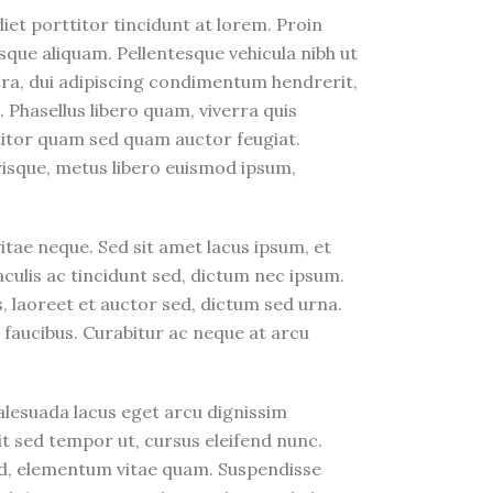
et porttitor tincidunt at lorem. Proin
isque aliquam. Pellentesque vehicula nibh ut
tra, dui adipiscing condimentum hendrerit,
. Phasellus libero quam, viverra quis
titor quam sed quam auctor feugiat.
isque, metus libero euismod ipsum,
tae neque. Sed sit amet lacus ipsum, et
aculis ac tincidunt sed, dictum nec ipsum.
, laoreet et auctor sed, dictum sed urna.
 faucibus. Curabitur ac neque at arcu
alesuada lacus eget arcu dignissim
it sed tempor ut, cursus eleifend nunc.
id, elementum vitae quam. Suspendisse