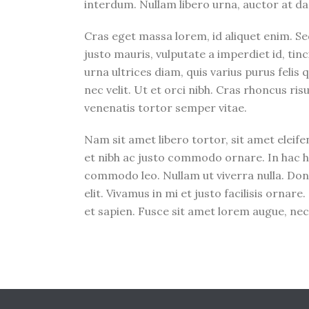
interdum. Nullam libero urna, auctor at dap
Cras eget massa lorem, id aliquet enim. Sed
justo mauris, vulputate a imperdiet id, tin
urna ultrices diam, quis varius purus felis 
nec velit. Ut et orci nibh. Cras rhoncus ris
venenatis tortor semper vitae.
Nam sit amet libero tortor, sit amet eleif
et nibh ac justo commodo ornare. In hac ha
commodo leo. Nullam ut viverra nulla. Done
elit. Vivamus in mi et justo facilisis orna
et sapien. Fusce sit amet lorem augue, ne