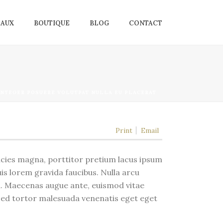
EAUX
BOUTIQUE
BLOG
CONTACT
INTEGER POSUERE VOLUTPAT NULLA EU PLACERAT
Print
Email
ricies magna, porttitor pretium lacus ipsum
is lorem gravida faucibus. Nulla arcu
la. Maecenas augue ante, euismod vitae
 sed tortor malesuada venenatis eget eget