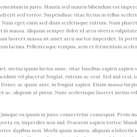
lementum in justo. Mauris sed mauris bibendum est imperdi
drerit sed tortor. Suspendisse vitae lectus in tellus sceler
re. Nam eget enim sed diam scelerisque rutrum. Nam phare
est in massa. Aliquam semper dolor id arcu viverra vulputate
llam laoreet massa sit amet arcu auctor imperdiet. In port
tum lacinia. Pellentesque tempus, sem et fermentum sceler
, metus ipsum luctus nunc, vitae faucibus sapien sapien vi
idunt vel placerat feugiat, rutrum ac erat. Sed nisl erat, i
. Donec ac quam ante, in feugiat sapien. Etiam massa turpis
 ac, aliquam at purus. Nunc scelerisque laoreet metus vel
. Quisque eu ipsum in justo consectetur consequat. Proin m
orta eu, imperdiet non nisl. Praesent sapien tortor, bland
ortor dapibus non. Morbi quam mauris, aliquam a lobortis 