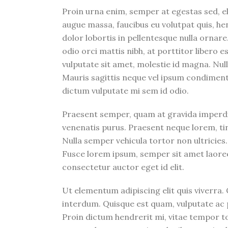
Proin urna enim, semper at egestas sed, e
augue massa, faucibus eu volutpat quis, hen
dolor lobortis in pellentesque nulla orna
odio orci mattis nibh, at porttitor libero 
vulputate sit amet, molestie id magna. Nu
Mauris sagittis neque vel ipsum condimen
dictum vulputate mi sem id odio.
Praesent semper, quam at gravida imperdiet
venenatis purus. Praesent neque lorem, tinc
Nulla semper vehicula tortor non ultricies
Fusce lorem ipsum, semper sit amet laoreet
consectetur auctor eget id elit.
Ut elementum adipiscing elit quis viverra
interdum. Quisque est quam, vulputate ac p
Proin dictum hendrerit mi, vitae tempor t