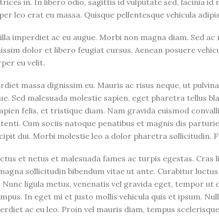
rices in. In libero odio, sagittis id vulputate sed, lacinia i
er leo erat eu massa. Quisque pellentesque vehicula adipi
lla imperdiet ac eu augue. Morbi non magna diam. Sed ac ma
issim dolor et libero feugiat cursus. Aenean posuere vehicu
per eu velit.
perdiet massa dignissim eu. Mauris ac risus neque, ut pulvi
. Sed malesuada molestie sapien, eget pharetra tellus blan
apien felis, et tristique diam. Nam gravida euismod convalli
potenti. Cum sociis natoque penatibus et magnis dis parturi
ipit dui. Morbi molestie leo a dolor pharetra sollicitudin. 
ctus et netus et malesuada fames ac turpis egestas. Cras li
nt magna sollicitudin bibendum vitae ut ante. Curabitur luc
Nunc ligula metus, venenatis vel gravida eget, tempor ut du
mpus. In eget mi et justo mollis vehicula quis et ipsum. N
erdiet ac eu leo. Proin vel mauris diam, tempus scelerisqu