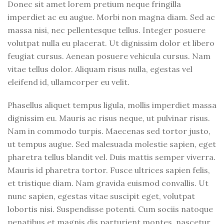
Donec sit amet lorem pretium neque fringilla
imperdiet ac eu augue. Morbi non magna diam. Sed ac
massa nisi, nec pellentesque tellus. Integer posuere
volutpat nulla eu placerat. Ut dignissim dolor et libero
feugiat cursus. Aenean posuere vehicula cursus. Nam
vitae tellus dolor. Aliquam risus nulla, egestas vel
eleifend id, ullamcorper eu velit.
Phasellus aliquet tempus ligula, mollis imperdiet massa
dignissim eu. Mauris ac risus neque, ut pulvinar risus.
Nam in commodo turpis. Maecenas sed tortor justo,
ut tempus augue. Sed malesuada molestie sapien, eget
pharetra tellus blandit vel. Duis mattis semper viverra.
Mauris id pharetra tortor. Fusce ultrices sapien felis,
et tristique diam. Nam gravida euismod convallis. Ut
nunc sapien, egestas vitae suscipit eget, volutpat
lobortis nisi. Suspendisse potenti. Cum sociis natoque
penatibus et magnis dis parturient montes, nascetur