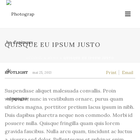
QUISQUE EU IPSUM JUSTO
ACCUEIL
»
NEWS
»
QUISQUE EU IPSUM JUSTO
Print
Email
SPOTLIGHT
mai 25, 2013
Suspendisse aliquet malesuada convallis. Proin
vulputate, nunc in vestibulum ornare, purus quam
ultricies magna, porttitor pretium lacus ipsum in nibh.
Duis dapibus pharetra neque non commodo. Morbi id
posuere nulla. Quisque fringilla quam quis lorem
gravida faucibus. Nulla arcu quam, tincidunt ac luctus
a, viverra sed dolor. Pellentesque et pulvinar enim.